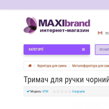
m
КАТЕГОРІЇ
УСІ КАТ
Фурнітура для сумок
Металофурнітура для су
Тримач для ручки чорни
Модель:
4799
0 відгуків