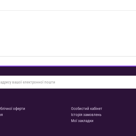
ублічної оферти
Особистий кабінет
ня
Історія замовлень
Мої закладки