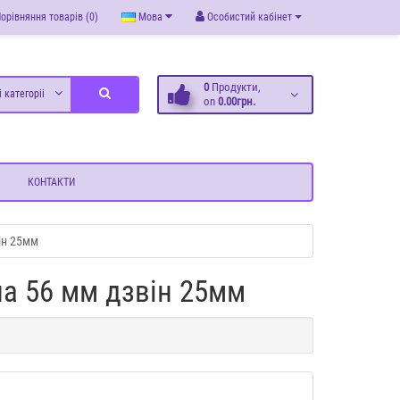
орівняння товарів (0)
Мова
Особистий кабінет
0
Продукти,
і категоріі
on
0.00грн.
КОНТАКТИ
ін 25мм
а 56 мм дзвін 25мм