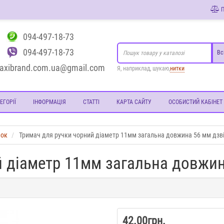
П
094-497-18-73
094-497-18-73
Вс
axibrand.com.ua@gmail.com
Я, наприклад, шукаю,
нитки
ЕГОРІЇ
ІНФОРМАЦІЯ
СТАТТІ
КАРТА САЙТУ
ОСОБИСТИЙ КАБІНЕТ
мок
Тримач для ручки чорний діаметр 11мм загальна довжина 56 мм дзв
й діаметр 11мм загальна довжин
42.00грн.