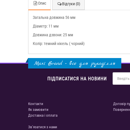
Опис
Відгуки (0)
Загальна довжина 56 мм
Діаметр: 11 мм
Довжина дзвони: 25 мм
Колір: темний нікель ( чорний)
Maxi Brand - все для рукоділля
ПІДПИСАТИСЯ НА НОВИНИ
Контакти
Договір п
Як замовити
Повернен
Доставка і оплата
Зв’язатися з нами