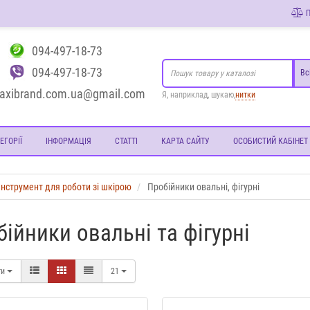
П
094-497-18-73
094-497-18-73
Вс
axibrand.com.ua@gmail.com
Я, наприклад, шукаю,
нитки
ЕГОРІЇ
ІНФОРМАЦІЯ
СТАТТІ
КАРТА САЙТУ
ОСОБИСТИЙ КАБІНЕТ
Інструмент для роботи зі шкірою
Пробійники овальні, фігурні
ійники овальні та фігурні
ти
21