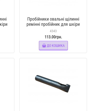
инні
Пробійники овальні щілинні
кіри
ремінні пробійник для шкіри
16*2 мм
4343
113.00грн.
ДО КОШИКА