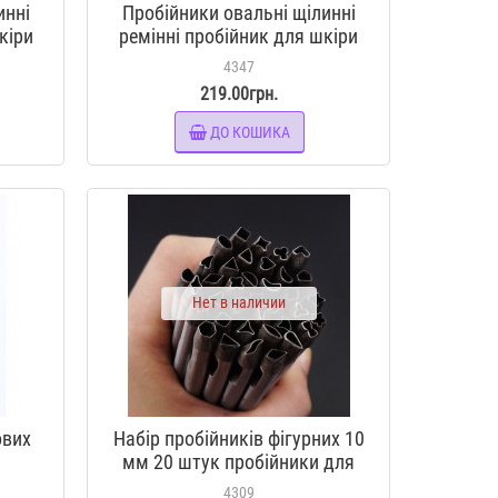
инні
Пробійники овальні щілинні
кіри
ремінні пробійник для шкіри
24*2 мм
4347
219.00грн.
ДО КОШИКА
Нет в наличии
ових
Набір пробійників фігурних 10
мм 20 штук пробійники для
шкіри
4309