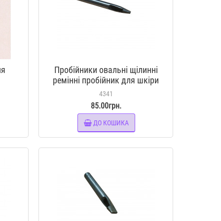
ля
Пробійники овальні щілинні
ремінні пробійник для шкіри
12*2 мм
4341
85.00грн.
ДО КОШИКА