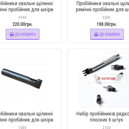
бійники овальні щілинні
Пробійники овальні щіл
інні пробійник для шкіри
ремінні пробійник для ш
18*2 мм
18*6 мм
4344
6586
220.00грн.
198.00грн.
ДО КОШИКА
ДО КОШИКА
В наличии
бійники овальні щілинні
Набір пробійників рядк
інні пробійник для шкіри
плоских 6 штук
25*2 мм
7489
2100