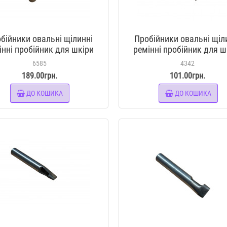
бійники овальні щілинні
Пробійники овальні щіл
інні пробійник для шкіри
ремінні пробійник для ш
12*6 мм
14*2 мм
6585
4342
189.00грн.
101.00грн.
ДО КОШИКА
ДО КОШИКА