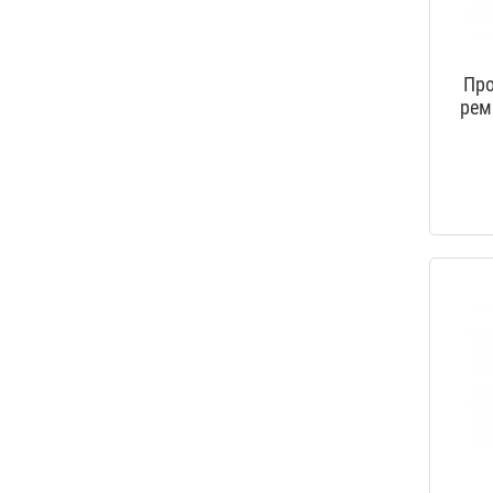
Про
рем