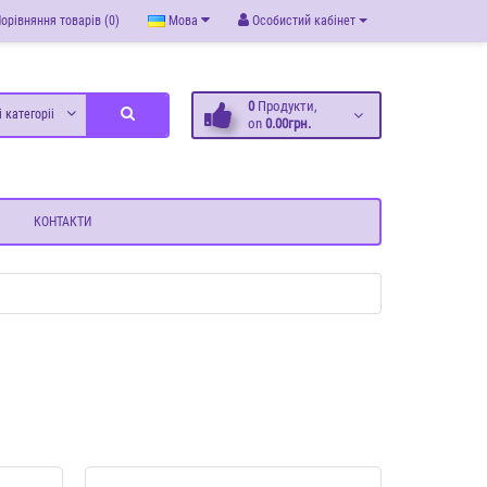
орівняння товарів (0)
Мова
Особистий кабінет
0
Продукти,
і категоріі
on
0.00грн.
КОНТАКТИ