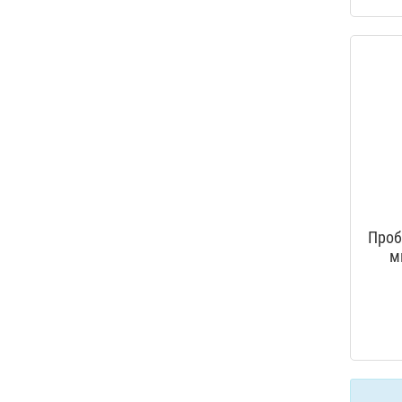
Проб
м