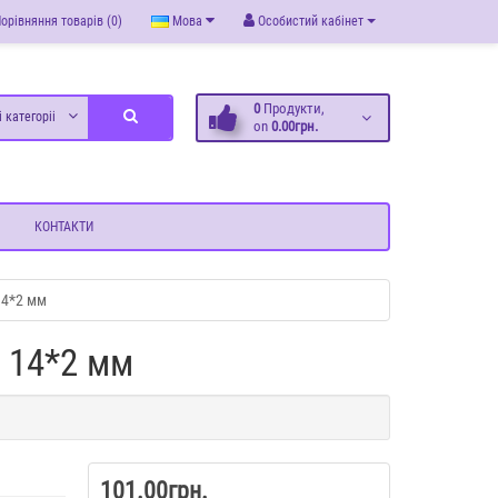
орівняння товарів (0)
Мова
Особистий кабінет
0
Продукти,
і категоріі
on
0.00грн.
КОНТАКТИ
14*2 мм
и 14*2 мм
101.00грн.