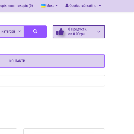
орівняння товарів (0)
Мова
Особистий кабінет
0
Продукти,
і категоріі
on
0.00грн.
КОНТАКТИ