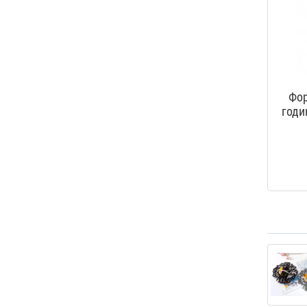
Фор
годи
циф