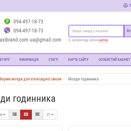
П
094-497-18-73
094-497-18-73
Вс
axibrand.com.ua@gmail.com
Я, наприклад, шукаю,
нитки
ЕГОРІЇ
ІНФОРМАЦІЯ
СТАТТІ
КАРТА САЙТУ
ОСОБИСТИЙ КАБІНЕТ
Форми молди для епоксидної смоли
Молди годинника
ди годинника
ти
21