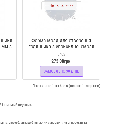
Нет в наличии
инники
Форма молд для створення
 мм з
годинника з епоксидної смоли
циферблат з прямокутними
5402
поділами мінімалізм 270 мм
275.00грн.
ЗАМОВЛЕНО 30 ДНІВ
Показано з 1 по 6 із 6 (всього 1 сторінок)
 і стильний годинник.
лки та циферблати, щоб ви могли завершити свої проекти та