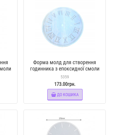
ення
Форма молд для створення
смоли
годинника з епоксидної смоли
Римський циферблат
5359
173.00грн.
ДО КОШИКА