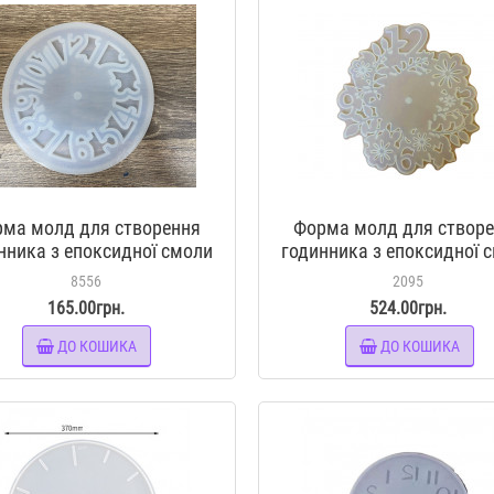
ма молд для створення
Форма молд для створ
нника з епоксидної смоли
годинника з епоксидної 
Арабський циферблат
Квіти 32 см
8556
2095
165.00грн.
524.00грн.
ДО КОШИКА
ДО КОШИКА