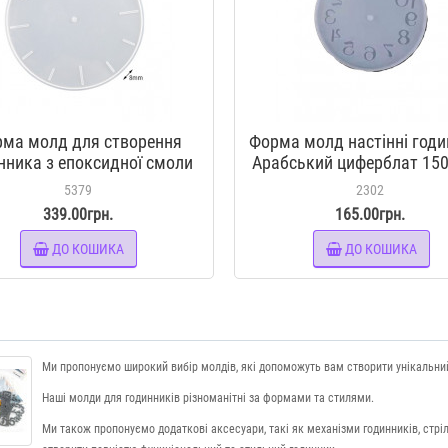
ма молд для створення
Форма молд настінні год
нника з епоксидної смоли
Арабський циферблат 150
ерблат з прямокутними
епоксидної смоли
5379
2302
поділками 370 мм
339.00грн.
165.00грн.
ДО КОШИКА
ДО КОШИКА
Ми пропонуємо широкий вибір молдів, які допоможуть вам створити унікальний
Наші молди для годинників різноманітні за формами та стилями.
Ми також пропонуємо додаткові аксесуари, такі як механізми годинників, стрі