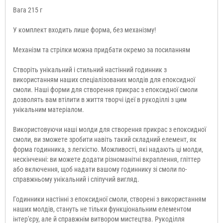
Вага 215 г
У комплект входить лише форма, без механізму!
Механізм та стрілки можна придбати окремо за посиланням
Створіть унікальний і стильний настінний годинник з
використанням наших спеціалізованих молдів для епоксидної
смоли. Наші форми для створення прикрас з епоксидної смоли
дозволять вам втілити в життя творчі ідеї в рукоділлі з цим
унікальним матеріалом.
Використовуючи наші молди для створення прикрас з епоксидної
смоли, ви зможете зробити навіть такий складний елемент, як
форма годинника, з легкістю. Можливості, які надають ці молди,
нескінченні: ви можете додати різноманітні вкраплення, гліттер
або включення, щоб надати вашому годиннику зі смоли по-
справжньому унікальний і сліпучий вигляд.
Годинники настінні з епоксидної смоли, створені з використанням
наших молдів, стануть не тільки функціональним елементом
інтер'єру, але й справжнім витвором мистецтва. Рукоділля