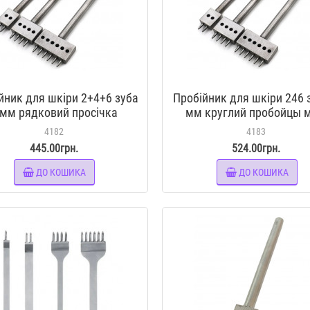
йник для шкіри 2+4+6 зуба
Пробійник для шкіри 246 
 мм рядковий просічка
мм круглий пробойцы м
вая інструмент для шкіри
просічки вилочні інструме
4182
4183
шкіри
445.00грн.
524.00грн.
ДО КОШИКА
ДО КОШИКА