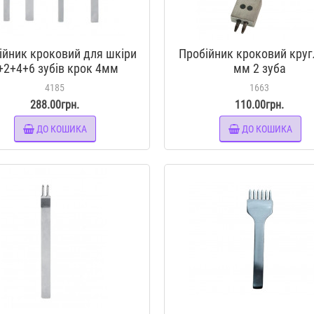
ійник кроковий для шкіри
Пробійник кроковий круг
+2+4+6 зубів крок 4мм
мм 2 зуба
йцы малі просічки вилочні
4185
1663
інструмент для шкіри
288.00грн.
110.00грн.
ДО КОШИКА
ДО КОШИКА