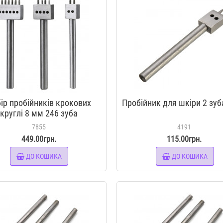
ір пробійників крокових
Пробійник для шкіри 2 зуб
круглі 8 мм 246 зуба
7855
4191
449.00грн.
115.00грн.
ДО КОШИКА
ДО КОШИКА