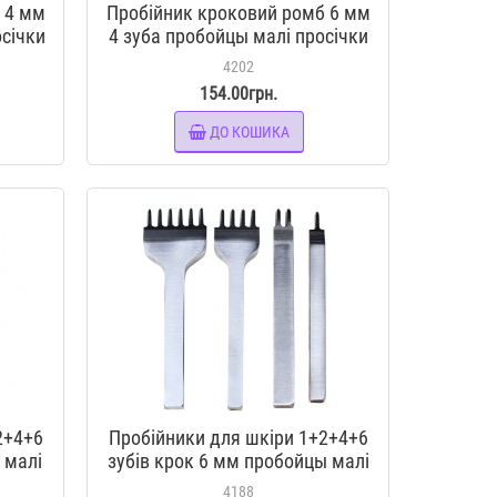
 4 мм
Пробійник кроковий ромб 6 мм
осічки
4 зуба пробойцы малі просічки
шкіри
вилочні інструмент для шкіри
4202
154.00грн.
ДО КОШИКА
2+4+6
Пробійники для шкіри 1+2+4+6
 малі
зубів крок 6 мм пробойцы малі
шкіри
вилочні інструмент для шкіри
4188