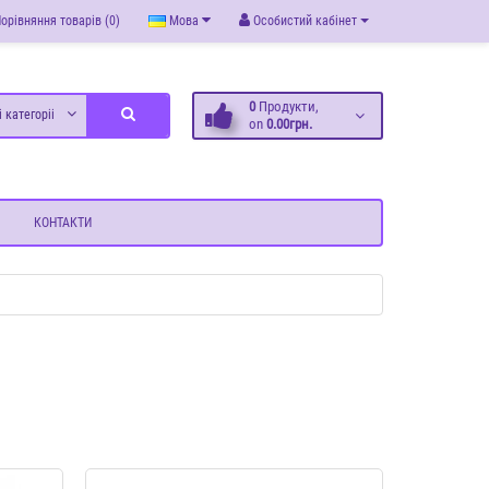
орівняння товарів (0)
Мова
Особистий кабінет
0
Продукти,
і категоріі
on
0.00грн.
КОНТАКТИ