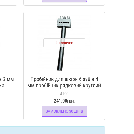
В наличии
а 3 мм
Пробійник для шкіри 6 зубів 4
ка
мм пробійник рядковий круглий
 шкіри
просічка вилковая інструмент
4190
для шкіри
241.00грн.
ЗАМОВЛЕНО 30 ДНІВ