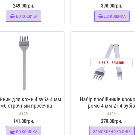
набір
249.00грн.
398.00грн.
ДО КОШИКА
ДО КОШИКА
Нет в наличии
йник для кожи 4 зуба 4 мм
Набір пробійників крок
омб строчный просечка
ромб 4 мм 2 і 4 зубі
овая инструмент для кожи
4195
4186
141.00грн.
279.00грн.
ДО КОШИКА
ЗАМОВЛЕНО 30 ДНІВ