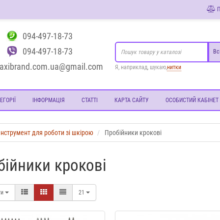
П
094-497-18-73
094-497-18-73
Вс
axibrand.com.ua@gmail.com
Я, наприклад, шукаю,
нитки
ЕГОРІЇ
ІНФОРМАЦІЯ
СТАТТІ
КАРТА САЙТУ
ОСОБИСТИЙ КАБІНЕТ
Інструмент для роботи зі шкірою
Пробійники крокові
бійники крокові
ти
21