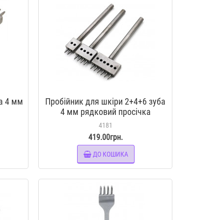
а 4 мм
Пробійник для шкіри 2+4+6 зуба
4 мм рядковий просічка
вилковая інструмент для шкіри
4181
419.00грн.
ДО КОШИКА