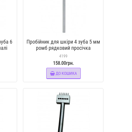
зуба 6
Пробійник для шкіри 4 зуба 5 мм
алі
ромб рядковий просічка
нт для
вилковая інструмент для шкіри
4199
158.00грн.
ДО КОШИКА