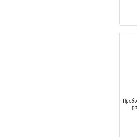
Пробо
р
вилк