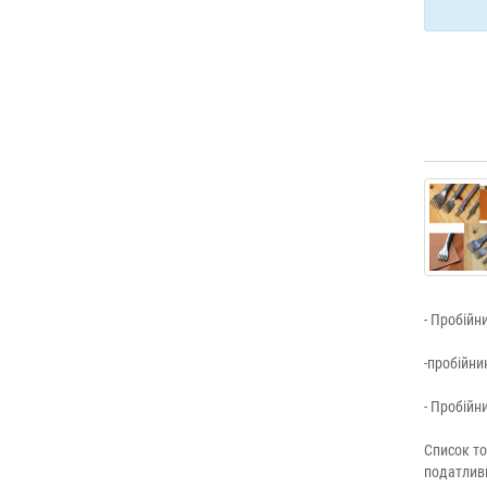
- Пробійн
-пробійни
- Пробійн
Список то
податливи