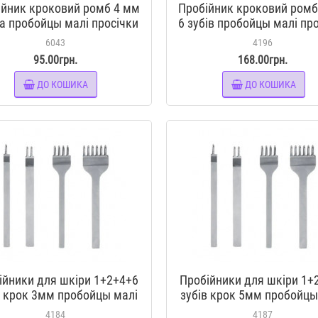
ійник кроковий ромб 4 мм
Пробійник кроковий ромб
ба пробойцы малі просічки
6 зубів пробойцы малі пр
чні інструмент для шкіри
вилочні інструмент для 
6043
4196
95.00грн.
168.00грн.
ДО КОШИКА
ДО КОШИКА
ійники для шкіри 1+2+4+6
Пробійники для шкіри 1+
в крок 3мм пробойцы малі
зубів крок 5мм пробойцы
січки вилочні інструмент
вилочні інструмент для 
4184
4187