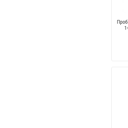
Проб
1
пробо