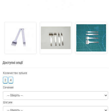
Доступні опції
Количество зубьев
2
4
Сечение
Шаг,мм