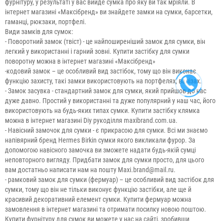
фурнітуру, у результаті у вас вийде сумка про яку ви так мріяли. В
інтернет магазині «Максібренд» ви знайдете замки на сумки, барсетки,
гаманці, рюкзаки, портфелі.
Види замків для сумок:
- Поворотний замок (твіст) - це найпоширеніший замок для сумки, він
легкий у використанні і гарний зовні. Купити застібку для сумки
поворотну можна в інтернет магазині «Максібренд»
-кодовий замок – це особливий вид застібок, тому що він виконає
функцію захисту, такі замки використовують на портфелях, валізах.
- Замок засувка - стандартний замок для сумки, який прийшов до нас
дуже давно. Простий у використанні та дуже популярний у наш час, його
використовують на будь-яких типах сумки. Купити застібку клямка
можна в інтернет магазині Diy рукоділля maxibrand.com.ua.
- Навісний замочок для сумки - є прикрасою для сумки. Всі ми знаємо
напівярний бренд Hermes Birkin сумки якого викликали фурор. За
допомогою навісного замочка ви зможете надати будь-якій сумці
неповторного вигляду. Придбати замок для сумки просто, для цього
вам достатньо написати нам на пошту Maxi.brand@mail.ru.
- рамковий замок для сумки (фермуар) – це особливий вид застібок для
сумки, тому що він не тільки виконує функцію застібки, але ще й
красивий декоративний елемент сумки. Купити фермуар можна
замовлення в інтернет магазині та отримати посилку новою поштою.
Купити фурнітуру для сумок ви можете у нас на сайті, зробивши