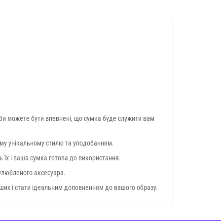
. Ви можете бути впевнені, що сумка буде служити вам
шому унікальному стилю та уподобанням.
ь їх і ваша сумка готова до використання.
 улюбленого аксесуара.
нших і стати ідеальним доповненням до вашого образу.