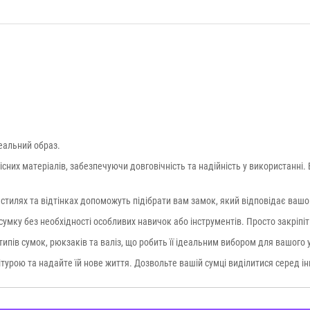
еальний образ.
кісних матеріалів, забезпечуючи довговічність та надійність у використанні
их стилях та відтінках допоможуть підібрати вам замок, який відповідає ва
умку без необхідності особливих навичок або інструментів. Просто закріпіт
 типів сумок, рюкзаків та валіз, що робить її ідеальним вибором для вашого
турою та надайте їй нове життя. Дозвольте вашій сумці виділитися серед і