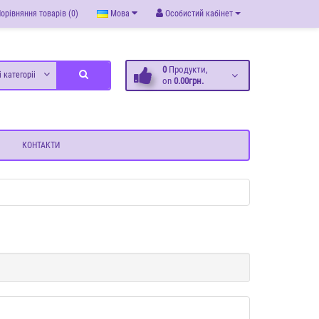
орівняння товарів (0)
Мова
Особистий кабінет
0
Продукти,
і категоріі
on
0.00грн.
КОНТАКТИ