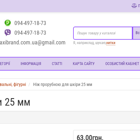
П
094-497-18-73
094-497-18-73
Вс
axibrand.com.ua@gmail.com
Я, наприклад, шукаю,
нитки
ЕГОРІЇ
ІНФОРМАЦІЯ
СТАТТІ
КАРТА САЙТУ
ОСОБИСТИЙ КАБІНЕТ
альні, фігурні
Ніж прорубною для шкіри 25 мм
и 25 мм
63.00грн.