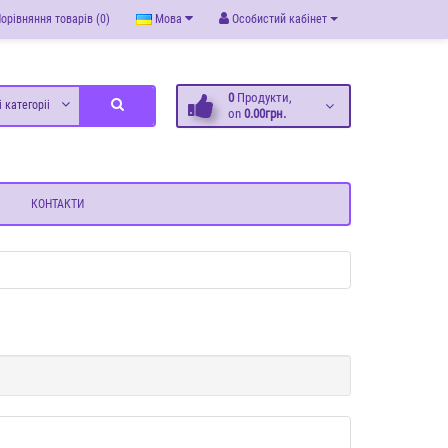
орівняння товарів (0)
Мова
Особистий кабінет
0
Продукти,
і категоріі
on
0.00грн.
КОНТАКТИ