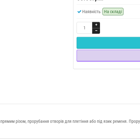
Наявність:
На складі
прямим різом, прорубання отворів для плетіння або під язик ременя. Прору