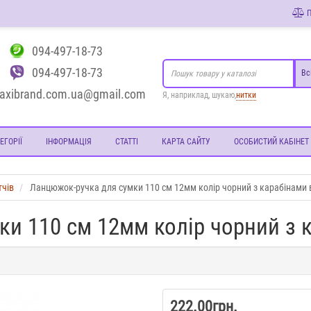
П
094-497-18-73
094-497-18-73
Вс
axibrand.com.ua@gmail.com
Я, наприклад, шукаю,
нитки
ЕГОРІЇ
ІНФОРМАЦІЯ
СТАТТІ
КАРТА САЙТУ
ОСОБИСТИЙ КАБІНЕТ
тчів
Ланцюжок-ручка для сумки 110 см 12мм колір чорний з карабінами 
и 110 см 12мм колір чорний з к
222.00грн.