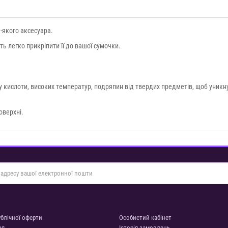
-якого аксесуара.
ть легко прикріпити її до вашої сумочки.
кислоти, високих температур, подряпин від твердих предметів, щоб уникн
оверхні.
ублічної оферти
Особистий кабінет
ня
Історія замовлень