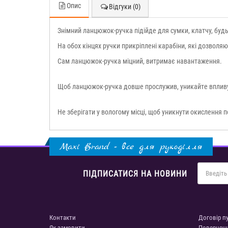
Опис
Відгуки (0)
Знімний ланцюжок-ручка підійде для сумки, клатчу, будь
На обох кінцях ручки прикріплені карабіни, які дозволяю
Сам ланцюжок-ручка міцний, витримає навантаження.
Щоб ланцюжок-ручка довше прослужив, уникайте впливу 
Не зберігати у вологому місці, щоб уникнути окислення п
Maxi Brand - все для рукоділля
ПІДПИСАТИСЯ НА НОВИНИ
Контакти
Договір п
Як замовити
Повернен