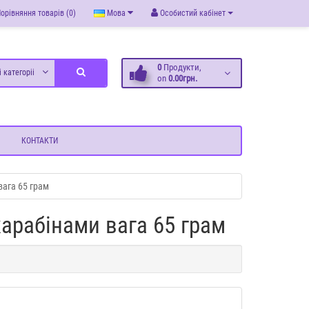
орівняння товарів (0)
Мова
Особистий кабінет
0
Продукти,
і категоріі
on
0.00грн.
КОНТАКТИ
вага 65 грам
арабінами вага 65 грам