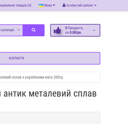
орівняння товарів (0)
Мова
Особистий кабінет
0
Продукти,
і категоріі
on
0.00грн.
КОНТАКТИ
левий сплав з карабінами вага 200гр.
й антик металевий сплав