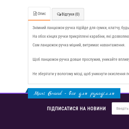
Опис
Відгуки (0)
Знімний ланцюжок-ручка підійде для сумки, клатчу, будь
На обох кінцях ручки прикріплені карабіни, які дозволяю
Сам ланцюжок-ручка міцний, витримає навантаження.
Щоб ланцюжок-ручка довше прослужив, уникайте впливу 
Не зберігати у вологому місці, щоб уникнути окислення п
Maxi Brand - все для рукоділля
ПІДПИСАТИСЯ НА НОВИНИ