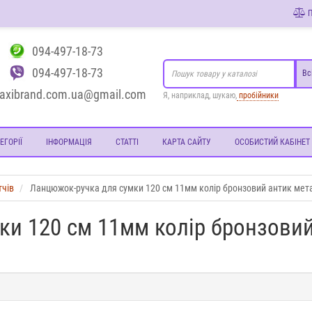
П
094-497-18-73
094-497-18-73
Вс
axibrand.com.ua@gmail.com
Я, наприклад, шукаю,
пробійники
ЕГОРІЇ
ІНФОРМАЦІЯ
СТАТТІ
КАРТА САЙТУ
ОСОБИСТИЙ КАБІНЕТ
тчів
Ланцюжок-ручка для сумки 120 см 11мм колір бронзовий антик мета
ки 120 см 11мм колір бронзови