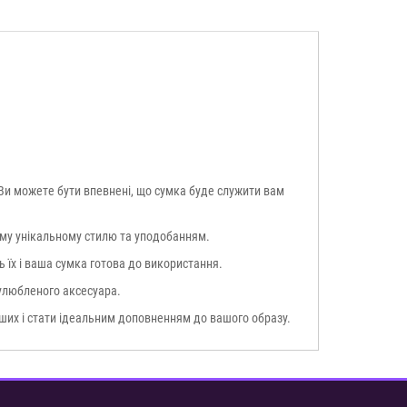
. Ви можете бути впевнені, що сумка буде служити вам
шому унікальному стилю та уподобанням.
ь їх і ваша сумка готова до використання.
 улюбленого аксесуара.
нших і стати ідеальним доповненням до вашого образу.