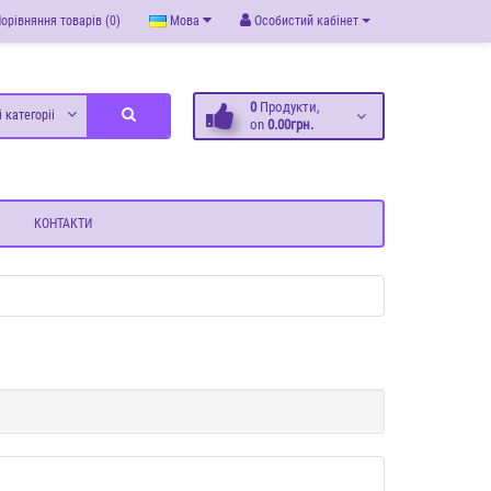
орівняння товарів (0)
Мова
Особистий кабінет
0
Продукти,
і категоріі
on
0.00грн.
КОНТАКТИ