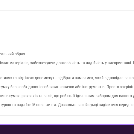
еальний образ.
кісних матеріалів, забезпечуючи довговічність та надійність у використанні
их стилях та відтінках допоможуть підібрати вам замок, який відповідає ва
умку без необхідності особливих навичок або інструментів. Просто закріпіт
 типів сумок, рюкзаків та валіз, що робить її ідеальним вибором для вашого
турою та надайте їй нове життя. Дозвольте вашій сумці виділитися серед і