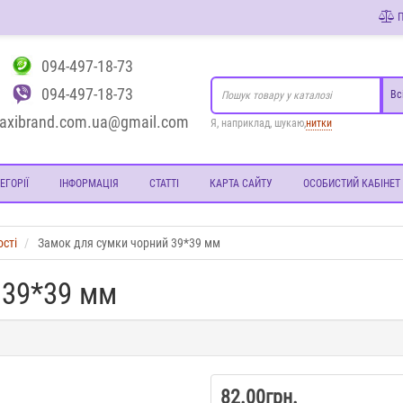
П
094-497-18-73
094-497-18-73
Вс
axibrand.com.ua@gmail.com
Я, наприклад, шукаю,
нитки
ЕГОРІЇ
ІНФОРМАЦІЯ
СТАТТІ
КАРТА САЙТУ
ОСОБИСТИЙ КАБІНЕТ
ості
Замок для сумки чорний 39*39 мм
 39*39 мм
82.00грн.