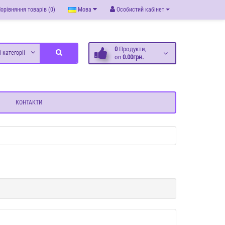
орівняння товарів (0)
Мова
Особистий кабінет
0
Продукти,
і категоріі
on
0.00грн.
КОНТАКТИ