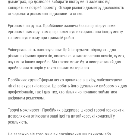
діаметрах, що дозволяє вибирати інструмент залежно від
конкретних потреб проекту. Отвори різного діаметру дозволяють
створювати різноманітні дизайни та стилі.
Ергономічна ручка: Пробійники зазвичай оснащені зручними
ергономічними ручками, що полегшує використання інструменту
та зменшує втому при тривалій роботі.
Універсальність застосування: Цей інструмент підходить для
різних шкіряних проектів, включаючи виготовлення поясів, сумок,
взуття та інших виробів. Він також може бути використаний для
пробивання отворів у текстильних матеріалах.
Пробіжник круглої форми легко проникає в шкіру, забезпечуючи
чіткі та акуратні отвори. Це робить його ідеальним вибором як для
професіоналів, так і для тих, хто тільки-но починає займатися
шкіряним ремеслом.
Творчі можливості: Пробійник відкриває широкі творчі горизонти,
дозволяючи втілювати ваші ідеї та дизайнерські концепції у
реальність.
Не залежно від того, чи є ви досвідченим шкіряником або