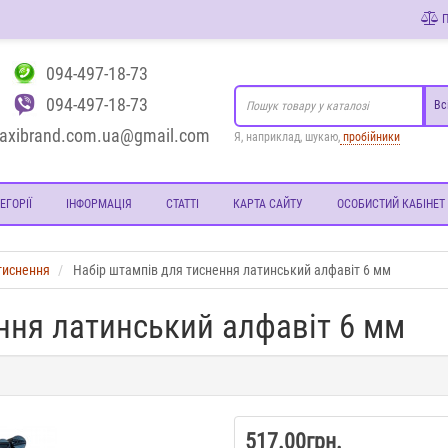
П
094-497-18-73
094-497-18-73
Вс
axibrand.com.ua@gmail.com
Я, наприклад, шукаю,
пробійники
ЕГОРІЇ
ІНФОРМАЦІЯ
СТАТТІ
КАРТА САЙТУ
ОСОБИСТИЙ КАБІНЕТ
тиснення
Набір штампів для тиснення латинський алфавіт 6 мм
ння латинський алфавіт 6 мм
517.00грн.