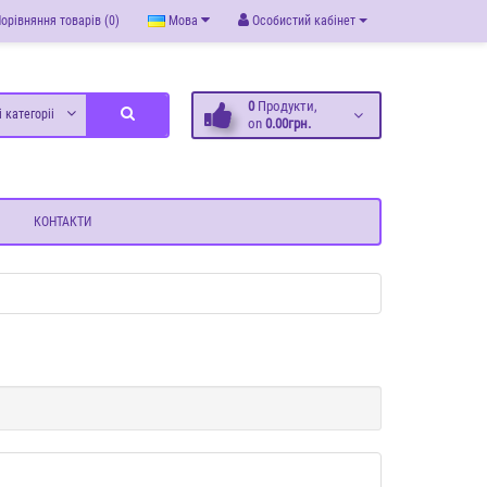
орівняння товарів (0)
Мова
Особистий кабінет
0
Продукти,
і категоріі
on
0.00грн.
КОНТАКТИ