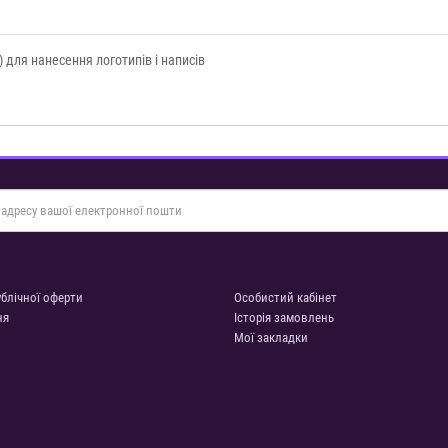
) для нанесення логотипів і написів
ублічної оферти
Особистий кабінет
ня
Історія замовлень
Мої закладки