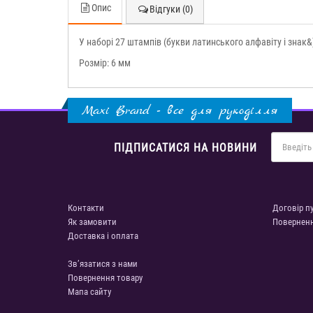
Опис
Відгуки (0)
У наборі 27 штампів (букви латинського алфавіту і знак&
Розмір: 6 мм
Maxi Brand - все для рукоділля
ПІДПИСАТИСЯ НА НОВИНИ
Контакти
Договір п
Як замовити
Повернен
Доставка і оплата
Зв’язатися з нами
Повернення товару
Мапа сайту