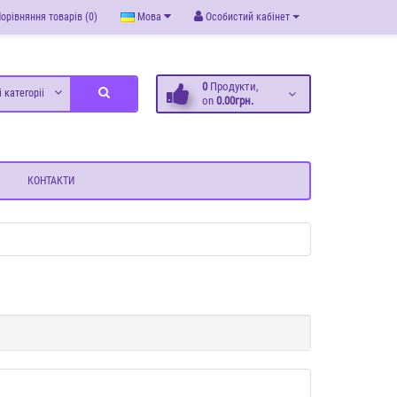
орівняння товарів (0)
Мова
Особистий кабінет
0
Продукти,
і категоріі
on
0.00грн.
КОНТАКТИ