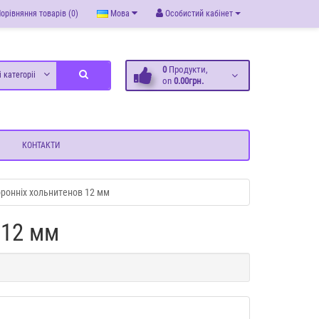
орівняння товарів (0)
Мова
Особистий кабінет
0
Продукти,
і категоріі
on
0.00грн.
КОНТАКТИ
оронніх хольнитенов 12 мм
 12 мм