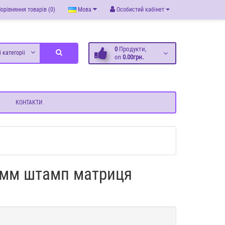
орівняння товарів (0)
Мова
Особистий кабінет
0
Продукти,
і категоріі
on
0.00грн.
КОНТАКТИ
6 мм штамп матриця