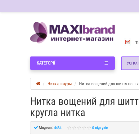
m
КАТЕГОРІЇ
УСІ КАТ
Нитки,шнуры
Нитка вощений для шиття по шкір
Нитка вощений для шиття
кругла нитка
Модель:
4484
0 відгуків