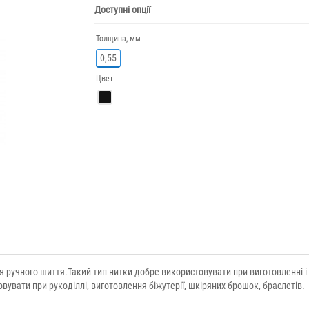
Доступні опції
Толщина, мм
0,55
Цвет
ля ручного шиття.Такий тип нитки добре використовувати при виготовленні і
вувати при рукоділлі, виготовлення біжутерії, шкіряних брошок, браслетів.