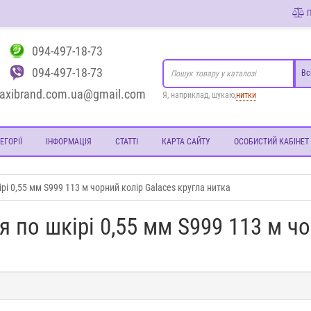
П
094-497-18-73
094-497-18-73
Вс
axibrand.com.ua@gmail.com
Я, наприклад, шукаю,
нитки
ЕГОРІЇ
ІНФОРМАЦІЯ
СТАТТІ
КАРТА САЙТУ
ОСОБИСТИЙ КАБІНЕТ
і 0,55 мм S999 113 м чорний колір Galaces кругла нитка
 по шкірі 0,55 мм S999 113 м чо