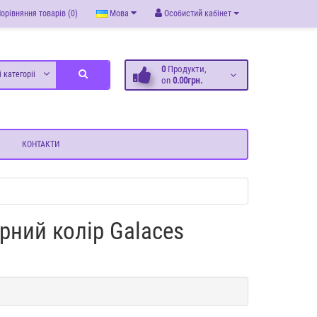
орівняння товарів (0)
Мова
Особистий кабінет
0
Продукти,
і категоріі
on
0.00грн.
КОНТАКТИ
рний колір Galaces