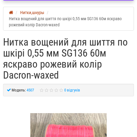
Нитки,шнуры
Нитка вощений для шиття по шкірі 0,55 мм SG136 60м яскраво
рожевий колір Dacron-waxed
Нитка вощений для шиття по
шкірі 0,55 мм SG136 60м
яскраво рожевий колір
Dacron-waxed
Модель:
4507
0 відгуків