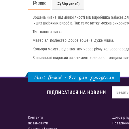
Опис
Відгуки (0)
Вощена нитка, відмінної якості від виробника Galaces д
інших шкіряних виробів. Так само нитку можна використо
Тип: плоска нитка
Матеріал: поліестер, добре вощена, дуже міцна.
Кольори можуть відрізнятися через різну кольоропереда
В наявності широкий асортимент кольорів і товщини нит
Maxi Brand - все для рукоділля
ПІДПИСАТИСЯ НА НОВИНИ
Контакти
Договір п
Як замовити
Повернен
Доставка і оплата