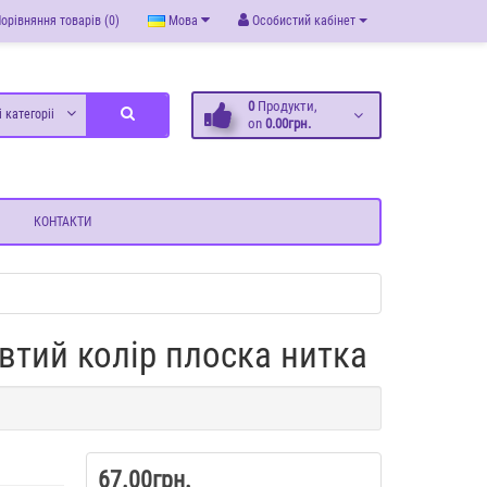
орівняння товарів (0)
Мова
Особистий кабінет
0
Продукти,
і категоріі
on
0.00грн.
КОНТАКТИ
втий колір плоска нитка
67.00грн.