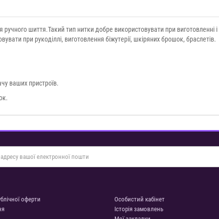
ля ручного шиття.Такий тип нитки добре використовувати при виготовленні і
вувати при рукоділлі, виготовлення біжутерії, шкіряних брошок, браслетів.
чу ваших пристроїв.
ок.
ублічної оферти
Особистий кабінет
ня
Історія замовлень
Мої закладки