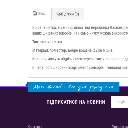
Опис
Відгуки (0)
Вощена нитка, відмінної якості від виробника Galaces д
інших шкіряних виробів. Так само нитку можна використо
Тип: плоска нитка
Матеріал: поліестер, добре вощена, дуже міцна.
Кольори можуть відрізнятися через різну кольоропереда
В наявності широкий асортимент кольорів і товщини нит
Maxi Brand - все для рукоділля
ПІДПИСАТИСЯ НА НОВИНИ
Контакти
Договір п