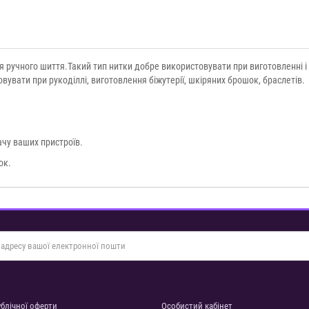
ля ручного шиття.Такий тип нитки добре використовувати при виготовленні і
вувати при рукоділлі, виготовлення біжутерії, шкіряних брошок, браслетів.
чу ваших пристроїв.
ок.
ублічної оферти
Особистий кабінет