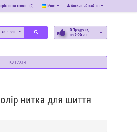
орівняння товарів (0)
Мова
Особистий кабінет
0
Продукти,
і категоріі
on
0.00грн.
КОНТАКТИ
олір нитка для шиття