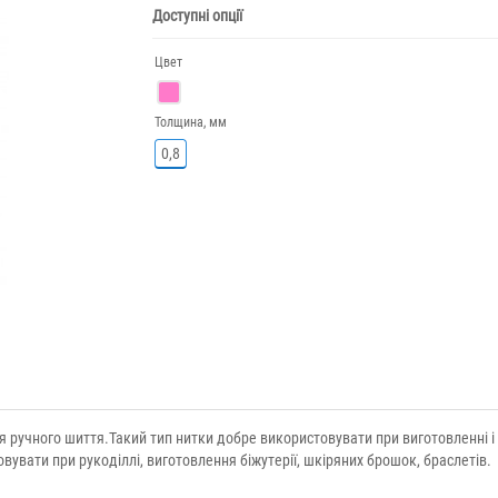
Доступні опції
Цвет
Толщина, мм
0,8
ля ручного шиття.Такий тип нитки добре використовувати при виготовленні і
вувати при рукоділлі, виготовлення біжутерії, шкіряних брошок, браслетів.