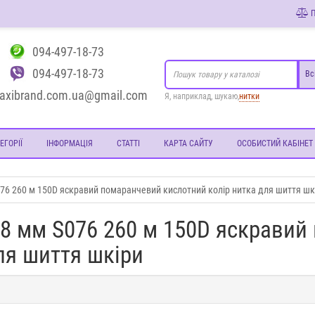
П
094-497-18-73
094-497-18-73
Вс
axibrand.com.ua@gmail.com
Я, наприклад, шукаю,
нитки
ЕГОРІЇ
ІНФОРМАЦІЯ
СТАТТІ
КАРТА САЙТУ
ОСОБИСТИЙ КАБІНЕТ
76 260 м 150D яскравий помаранчевий кислотний колір нитка для шиття шк
,8 мм S076 260 м 150D яскравий
ля шиття шкіри