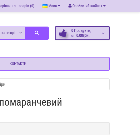
орівняння товарів (0)
Мова
Особистий кабінет
0
Продукти,
і категоріі
on
0.00грн.
КОНТАКТИ
іри
 помаранчевий