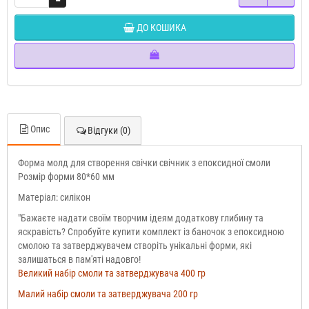
ДО КОШИКА
Опис
Відгуки (0)
Форма молд для створення свічки свічник з епоксидної смоли
Розмір форми 80*60 мм
Матеріал: силікон
"Бажаєте надати своїм творчим ідеям додаткову глибину та
яскравість? Спробуйте купити комплект із баночок з епоксидною
смолою та затверджувачем створіть унікальні форми, які
залишаться в пам'яті надовго!
Великий набір смоли та затверджувача 400 гр
Малий набір смоли та затверджувача 200 гр