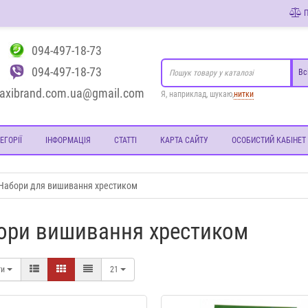
П
094-497-18-73
094-497-18-73
Вс
axibrand.com.ua@gmail.com
Я, наприклад, шукаю,
нитки
ЕГОРІЇ
ІНФОРМАЦІЯ
СТАТТІ
КАРТА САЙТУ
ОСОБИСТИЙ КАБІНЕТ
Набори для вишивання хрестиком
ори вишивання хрестиком
ти
21