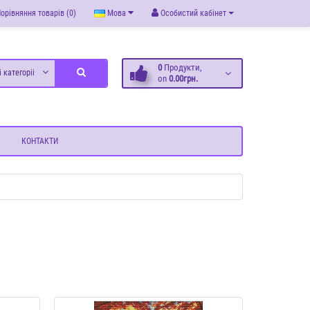
орівняння товарів (0)
Мова
Особистий кабінет
0
Продукти,
і категоріі
on
0.00грн.
КОНТАКТИ