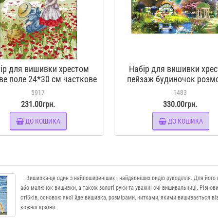
ір для вишивки хрестом
Набір для вишивки хре
е поле 24*30 см часткове
пейзаж будиночок розм
заповнення
біля ставка лебідь Роз
5917
1483
картини 70*50см
231.00грн.
330.00грн.
ДО КОШИКА
ДО КОШИКА
Вишивка-це один з найпоширеніших і найдавніших видів рукоділля. Для його ви
або малюнок вишивки, а також золоті руки та уважні очі вишивальниці. Різнов
стібків, основою якої йде вишивка, розмірами, нитками, якими вишивається в
кожної країни.