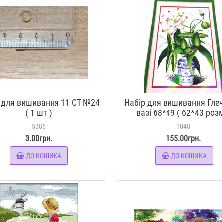
 для вишивання 11 СТ №24
Набір для вишивання Гле
( 1 шт )
вазі 68*49 ( 62*43 роз
картини)
5386
1048
3.00грн.
155.00грн.
ДО КОШИКА
ДО КОШИКА