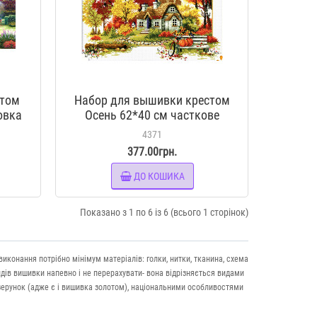
стом
Набор для вышивки крестом
овка
Осень 62*40 см часткове
мір
зашивання
4371
377.00грн.
ДО КОШИКА
Показано з 1 по 6 із 6 (всього 1 сторінок)
конання потрібно мінімум матеріалів: голки, нитки, тканина, схема
идів вишивки напевно і не перерахувати- вона відрізняється видами
ізерунок (адже є і вишивка золотом), національними особливостями