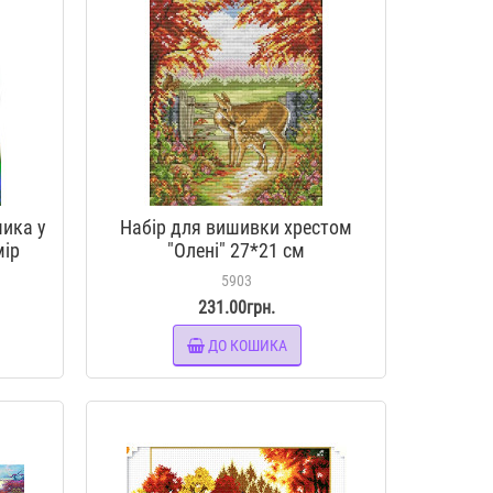
чика у
Набір для вишивки хрестом
мір
"Олені" 27*21 см
5903
231.00грн.
ДО КОШИКА