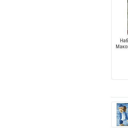
Наб
Маков